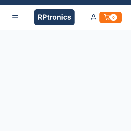
RPtronics
0