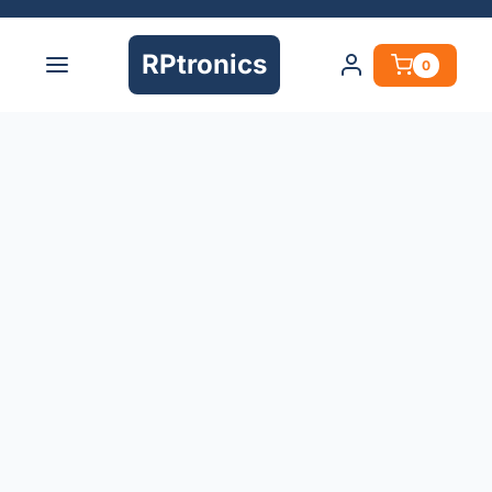
RPtronics
0