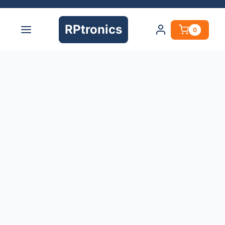
RPtronics
0