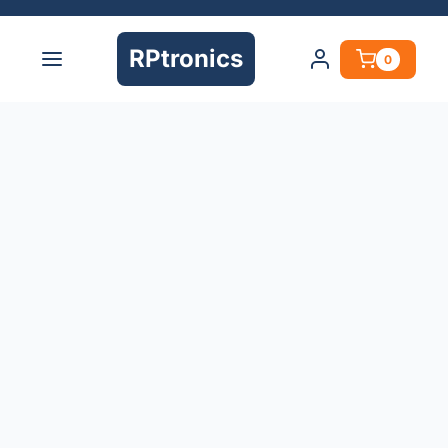
RPtronics
0